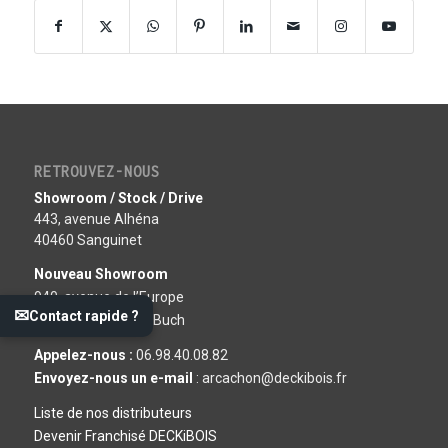
RETROUVEZ-NOUS
Showroom / Stock / Drive
443, avenue Alhéna
40460 Sanguinet
Nouveau Showroom
940, avenue de l’Europe
✉
Contact rapide ?
33260 La Teste de Buch
Appelez-nous :
06.98.40.08.82
Envoyez-nous un e-mail
: arcachon@deckibois.fr
Liste de nos distributeurs
Devenir Franchisé DECKiBOIS