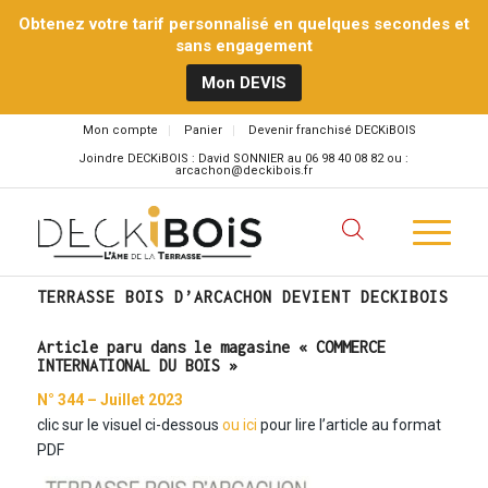
Obtenez votre tarif personnalisé en quelques secondes et
sans engagement
Mon DEVIS
Mon compte
Panier
Devenir franchisé DECKiBOIS
Joindre DECKiBOIS : David SONNIER au 06 98 40 08 82 ou :
arcachon@deckibois.fr
TERRASSE BOIS D’ARCACHON DEVIENT DECKIBOIS
Article paru dans le magasine « COMMERCE
INTERNATIONAL DU BOIS »
N° 344 – Juillet 2023
clic sur le visuel ci-dessous
ou ici
pour lire l’article au format
PDF