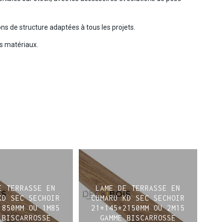
ons de structure adaptées à tous les projets.
s matériaux.
E TERRASSE EN
LAME DE TERRASSE EN
KD SEC SECHOIR
CUMARU KD SEC SECHOIR
1850MM OU 1M85
21*145*2150MM OU 2M15
 BISCARROSSE
GAMME BISCARROSSE