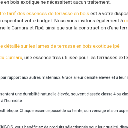
se en bois exotique ne nécessitent aucun traitement.
tre tarif des essences de terrasse en bois
est à votre dispos
 en respectant votre budget. Nous vous invitons également à
c
le Cumaru et l’Ipé, ainsi que sur la construction d’une terr
le détaillé sur les lames de terrasse en bois exotique Ipé.
 du Cumaru
, une essence très utilisée pour les terrasses exté
r rapport aux autres matériaux. Grâce à leur densité élevée et à leur r
sentent une durabilité naturelle élevée, souvent classée classe 4 ou cla
à l’humidité.
n esthétique. Chaque essence possède sa teinte, son veinage et son asp
iBOIS, vous bénéficiez de produits sélectionnés pour leur qualité, dispo