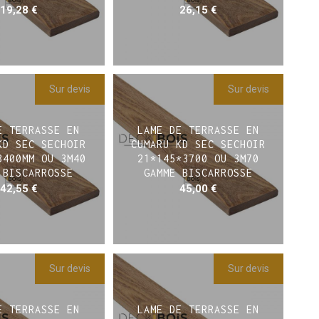
19,28
€
26,15
€
Sur devis
Sur devis
E TERRASSE EN
LAME DE TERRASSE EN
KD SEC SECHOIR
CUMARU KD SEC SECHOIR
3400MM OU 3M40
21*145*3700 OU 3M70
 BISCARROSSE
GAMME BISCARROSSE
42,55
€
45,00
€
Sur devis
Sur devis
E TERRASSE EN
LAME DE TERRASSE EN