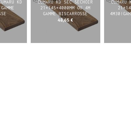
CUMARU KD
CUMARU KD SEC SECHOIR
CUMARU 
 GAMME
21*145*4000MM OU 4M
21*14
SSE
GAMME BISCARROSSE
4M30!GAM
48,65
€