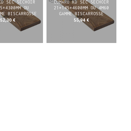
KD SEC SECHOIR
CUMARU KD SEC SECHOIR
5*4300MM OU
21*145*4600MM OU 4M60
ME BISCARROSSE
GAMME BISCARROSSE
52,30
€
55,94
€