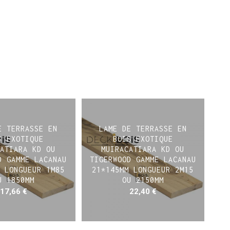
E TERRASSE EN
LAME DE TERRASSE EN
S EXOTIQUE
BOIS EXOTIQUE
ATIARA KD OU
MUIRACATIARA KD OU
D GAMME LACANAU
TIGERWOOD GAMME LACANAU
 LONGUEUR 1M85
21*145MM LONGUEUR 2M15
U 1850MM
OU 2150MM
17,66
€
22,40
€