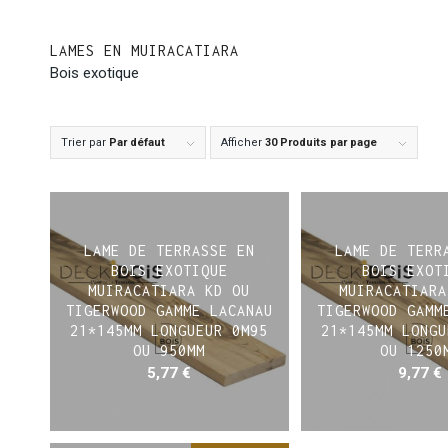
LAMES EN MUIRACATIARA
Bois exotique
Trier par
Par défaut
Afficher
30 Produits par page
LAME DE TERRASSE EN
LAME DE TERR
BOIS EXOTIQUE
BOIS EXOT
MUIRACATIARA KD OU
MUIRACATIARA
TIGERWOOD GAMME LACANAU
TIGERWOOD GAMM
21*145MM LONGUEUR 0M95
21*145MM LONGU
OU 950MM
OU 1250
5,77
€
9,77
€