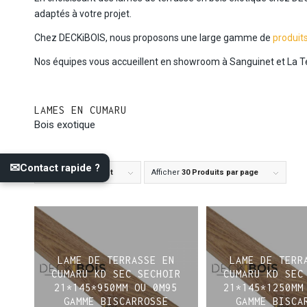
adaptés à votre projet.
Chez DECKiBOIS, nous proposons une large gamme de
produit
Nos équipes vous accueillent en showroom à Sanguinet et La 
LAMES EN CUMARU
Bois exotique
✉
Contact rapide ?
Trier par
Par défaut
Afficher
30 Produits par page
LAME DE TERRASSE EN
LAME DE TERR
CUMARU KD SEC SECHOIR
CUMARU KD SEC
21*145*950MM OU 0M95
21*145*1250MM
GAMME BISCARROSSE
GAMME BISCA