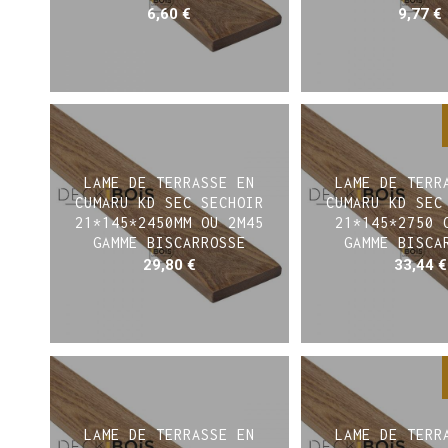
6,60
€
9,77
€
LAME DE TERRASSE EN
LAME DE TERR
CUMARU KD SEC SECHOIR
CUMARU KD SEC
21*145*2450MM OU 2M45
21*145*2750 
GAMME BISCARROSSE
GAMME BISCA
29,80
€
33,44
€
LAME DE TERRASSE EN
LAME DE TERR