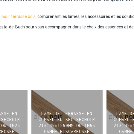
s pour terrasse bois
, comprenant les lames, les accessoires et les soluti
Teste-de-Buch pour vous accompagner dans le choix des essences et de
ASSE EN
LAME DE TERRASSE EN
LAME D
 SECHOIR
CUMARU KD SEC SECHOIR
CUMARU 
 OU 1M25
21*145*1550MM OU 1M55
21*145*
RROSSE
GAMME BISCARROSSE
GAMME