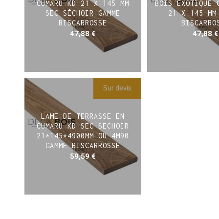
CUMARU KD 21 X 145 MM
BOIS EXOTIQUE 
SEC SÉCHOIR GAMME
21 X 145 MM
BISCARROSSE
BISCARRO
47,88
€
47,88
€
Sur devis
LAME DE TERRASSE EN
CUMARU KD SEC SECHOIR
21*145*4900MM OU 4M90
GAMME BISCARROSSE
59,59
€