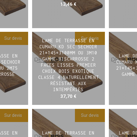
13,46
€
Sur devis
Sur devis
LAME DE TERRASSE EN
CUMARU KD SEC SECHOIR
21*145*3100MM OU 3M10
ASSE EN
LAME D
GAMME BISCARROSSE 2
 SECHOIR
CUMARU 
FACES LISSES PREMIER
OU 2M75
21*145*
CHOIX BOIS EXOTIQUE
RROSSE
GAMME
CLASSE 4 NATURELLEMENT
RÉSISTANT AUX
INTEMPÉRIES
37,70
€
Sur devis
Sur devis
ASSE EN
LAME DE TERRASSE EN
LAME D