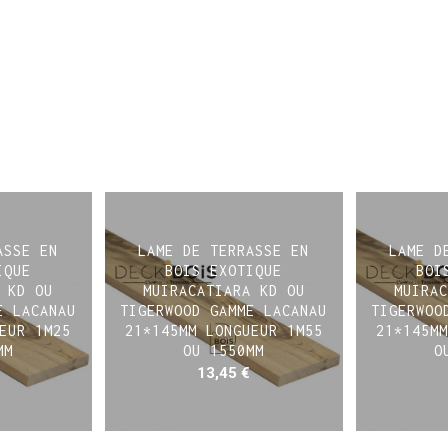
ASSE EN
LAME DE TERRASSE EN
LAME D
IQUE
BOIS EXOTIQUE
BOI
 KD OU
MUIRACATIARA KD OU
MUIRAC
E LACANAU
TIGERWOOD GAMME LACANAU
TIGERWOO
EUR 1M25
21*145MM LONGUEUR 1M55
21*145MM
MM
OU 1550MM
O
13,45
€