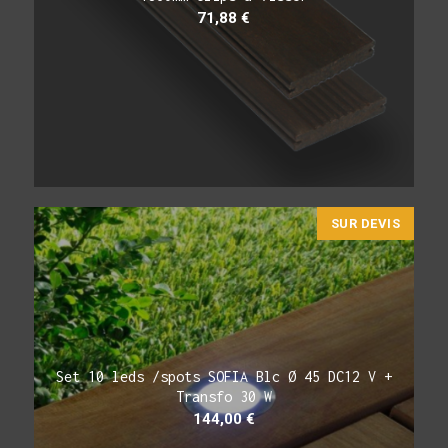
71,88
€
SUR DEVIS
Set 10 leds /spots SOFIA Blc Ø 45 DC12 V +
Transfo 30 W
144,00
€