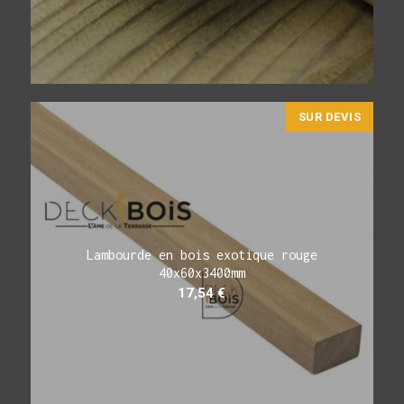
SUR DEVIS
Lambourde en bois exotique rouge
40x60x3400mm
17,54
€