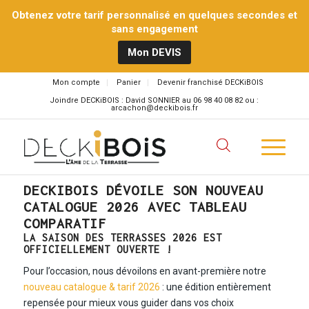
Obtenez votre tarif personnalisé en quelques secondes et
sans engagement
Mon DEVIS
Mon compte
Panier
Devenir franchisé DECKiBOIS
Joindre DECKiBOIS : David SONNIER au 06 98 40 08 82 ou :
arcachon@deckibois.fr
DECKIBOIS DÉVOILE SON NOUVEAU
CATALOGUE 2026 AVEC TABLEAU
COMPARATIF
LA SAISON DES TERRASSES 2026 EST
OFFICIELLEMENT OUVERTE !
Pour l’occasion, nous dévoilons en avant-première notre
nouveau catalogue & tarif 2026
: une édition entièrement
repensée pour mieux vous guider dans vos choix