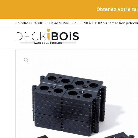
Obtenez votre ta
Joindre DECKiBOIS : David SONNIER au 06 98 40 08 82 ou : arcachon@decki