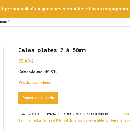
rif personnalisé en quelques secondes et sans engagemen
bois.fr
Cales plates 2 à 50mm
55,00
€
Cales-plates-IHMIX10…
Produit sur devis
Demander un devis
UGS :
Cales-plates-IHMIX100CB10000--/cond-72-1
Catégorie :
Feutre et c
Gamme itauba
,
Gamme PIN
,
sol dalle
,
sol dalle variable
,
sol terre variabl