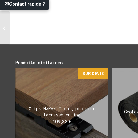
✉
Contact rapide ?
Cheville à frapper 8×100
Produits similaires
SUR DEVIS
Clips HAPAX fixing pro pour
Géote
terrasse en ipé
109,82
€