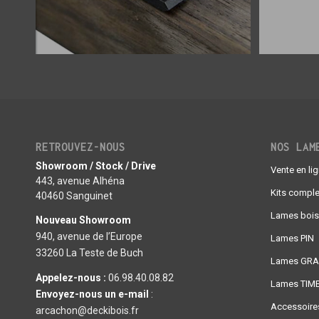
RETROUVEZ-NOUS
NOS LAM
Showroom / Stock / Drive
Vente en li
443, avenue Alhéna
Kits comple
40460 Sanguinet
Lames bois
Nouveau Showroom
940, avenue de l’Europe
Lames PIN
33260 La Teste de Buch
Lames GR
Appelez-nous :
06.98.40.08.82
Lames TIM
Envoyez-nous un e-mail
:
Accessoires
arcachon@deckibois.fr