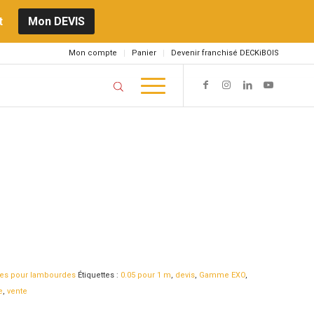
t
Mon DEVIS
Mon compte
Panier
Devenir franchisé DECKiBOIS
ales pour lambourdes
Étiquettes :
0.05 pour 1 m
,
devis
,
Gamme EXO
,
e
,
vente