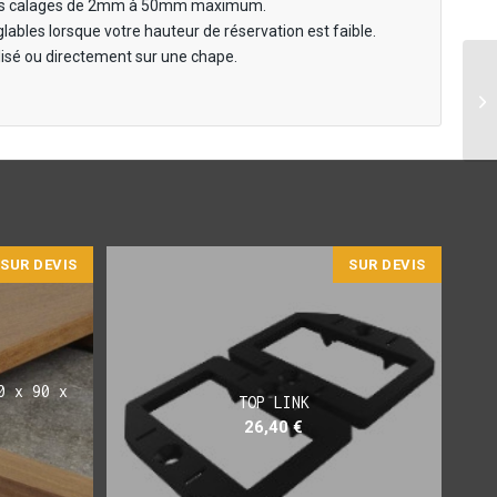
e des calages de 2mm à 50mm maximum.
lables lorsque votre hauteur de réservation est faible.
bilisé ou directement sur une chape.
SUR DEVIS
SUR DEVIS
0 x 90 x
TOP LINK
26,40
€