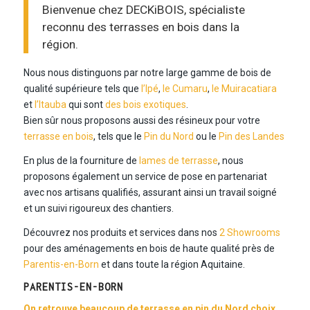
Bienvenue chez DECKiBOIS, spécialiste
reconnu des terrasses en bois dans la
région.
Nous nous distinguons par notre large gamme de bois de
qualité supérieure tels que
l’Ipé
,
le Cumaru
,
le Muiracatiara
et
l’Itauba
qui sont
des bois exotiques
.
Bien sûr nous proposons aussi des résineux pour votre
terrasse en bois
, tels que le
Pin du Nord
ou le
Pin des Landes
En plus de la fourniture de
lames de terrasse
, nous
proposons également un service de pose en partenariat
avec nos artisans qualifiés, assurant ainsi un travail soigné
et un suivi rigoureux des chantiers.
Découvrez nos produits et services dans nos
2 Showrooms
pour des aménagements en bois de haute qualité près de
Parentis-en-Born
et dans toute la région Aquitaine.
PARENTIS-EN-BORN
On retrouve beaucoup de
terrasse en pin
du Nord choix