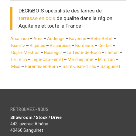
DECKiBOIS spécialiste des lames de
terrasse en bois
de qualité dans la région
Aquitaine et toute la France
Arcachon
–
Arès
–
Audenge
–
Bayonne
–
Belin-Beliet
–
Biarritz
–
Biganos
–
Biscarosse
–
Bordeaux
–
Cestas
–
Gujan-Mestras
–
Hossegor
–
La Teste-de-Buch
–
Lanton
–
Le Teich
–
Lège-Cap-Ferret
–
Marcheprime
–
Mimizan
–
Mios
–
Parentis-en-Born
–
Saint-Jean-d’Illac
–
Sanguinet
RETROUVEZ-NOUS
Showroom / Stock / Drive
443, avenue Alhéna
40460 Sanguinet