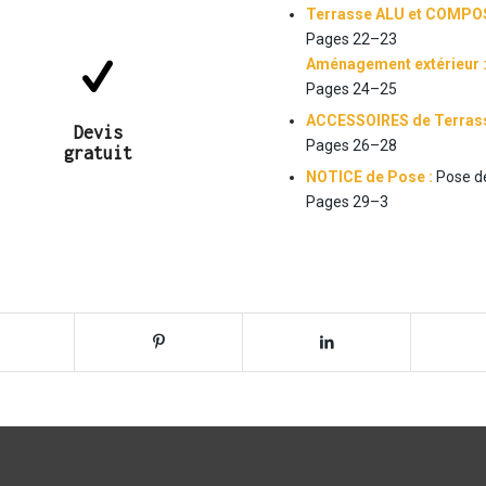
Terrasse
ALU et
COMPOS
Pages
22
–
23
Aménagement extérieur 
secondes !
Pages
24
–
25
clics et en 20
en quelques
ACCESSOIRES de Terras
Devis
Devis gratuit
Pages
2
6
–
2
8
gratuit
NOTICE de Pose :
Pose de
Pages 2
9
–
3