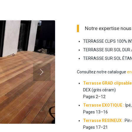
Notre expertise nous
TERRASSE CLIPS 100% I
TERRASSE SUR SOL DUR
TERRASSE SUR SOL ÉTA
Consultez notre catalogue
en
Terrasse GRAD
clipsable
DEX (grès céram)
Pages
2
–
1
2
Terrasse EXOTIQUE :
Ipé
Page
s
1
3
–
1
6
3
4
Terrasse RESINEUX :
Pin
Page
s 1
7
–
21