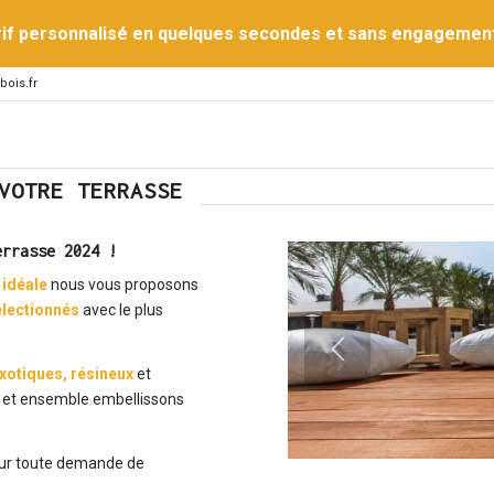
rif personnalisé en quelques secondes et sans engagemen
bois.fr
VOTRE TERRASSE
errasse 2024
!
 idéale
nous vous proposons
électionnés
avec le plus
exotiques
,
résineux
et
et ensemble embellissons
ur toute demande de