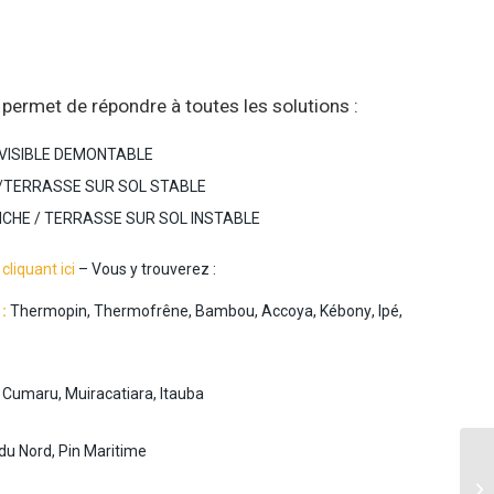
 permet de répondre à toutes les solution
s :
NVISIBLE DEMONTABLE
/
TERRASSE SUR SOL
STABLE
NCHE
/
TERRASSE SUR SOL INSTABLE
 cliquant ici
– Vous y trouverez :
 :
Thermopin, Thermofrêne, Bambou, Accoya, Kébony
,
Ipé
,
, Cumaru
, Muiracatiara, Itauba
du Nord
, Pin Maritime