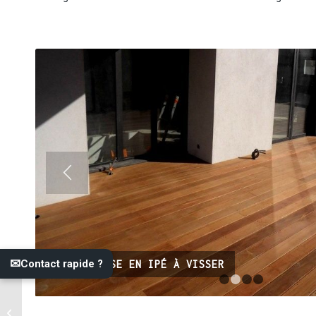
✉
Contact rapide ?
TERRASSE EN IPÉ À VISSER
1
2
Evaluation à 10 ans des
arboretums du