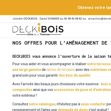
Obtenez votre ta
Joindre DECKiBOIS : David SONNIER au 06 98 40 08 82 ou : arcachon@decki
NOS OFFRES POUR L’AMÉNAGEMENT DE 
DECKiBOIS
vous annonce l’ouverture de la
saison t
Pour vous aider et vous accompagner à réaliser
votre terrasse
une large gamme
de
lames de terrasse
avec des
matériaux s
grand soin pour vous garantir
des bois de qualité
.
Avec l’arrivée des beaux jours choisissez votre essence :
bois 
composites
ainsi que vos
accessoires de pose et d’entretien
votre extérieur !
Consultez
notre catalogue
, n’hésitez pas à
nous contacter
po
renseignement et faites une
demande de devis
c’est gratuit !