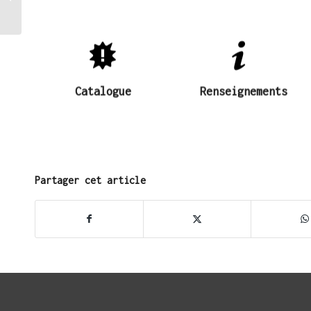
changement climatique
Aquitains
2024
DECKiBOIS
DECKiBOIS
société
Catalogue
Contacter la
Catalogue
Renseignements
Partager cet article