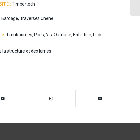
ITE :
Timbertech
:
Bardage
, Traverses Chêne
se :
Lamb
ourdes, Plots, Vis, Outillage, E
ntretien
, Leds
 la structure et des lames