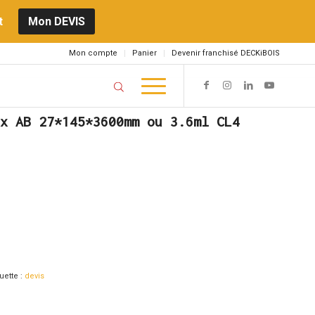
t
Mon DEVIS
Mon compte
Panier
Devenir franchisé DECKiBOIS
x AB 27*145*3600mm ou 3.6ml CL4
uette :
devis