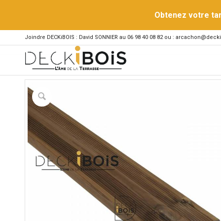
Obtenez votre ta
Joindre DECKiBOIS : David SONNIER au 06 98 40 08 82 ou : arcachon@decki