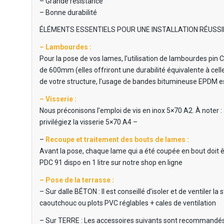
– Grande résistance
– Bonne durabilité
ÉLÉMENTS ESSENTIELS POUR UNE INSTALLATION RÉUSSI
– Lambourdes :
Pour la pose de vos lames, l’utilisation de lambourdes 
de 600mm (elles offriront une durabilité équivalente à cell
de votre structure, l’usage de bandes bitumineuse EPDM es
– Visserie :
Nous préconisons l’emploi de vis en inox 5×70 A2. À noter : 
privilégiez la visserie 5×70 A4 –
–
Recoupe et traitement des bouts de lames :
Avant la pose, chaque lame qui a été coupée en bout doit ê
PDC 91 dispo en 1 litre sur notre shop en ligne
– Pose de la terrasse :
– Sur dalle BÉTON : Il est conseillé d’isoler et de ventiler l
caoutchouc ou plots PVC réglables + cales de ventilation
– Sur TERRE : Les accessoires suivants sont recommandés : 