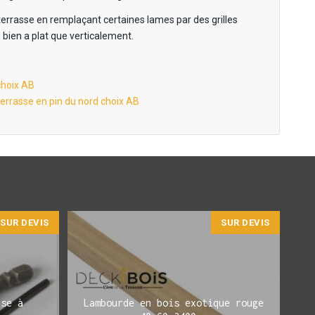
la terrasse en remplaçant certaines lames par des grilles
bien a plat que verticalement.
choix AB
errasse en pin du nord choix AB
SUR DEVIS
SUR DEVIS
ise à
Lambourde en bois exotique rouge