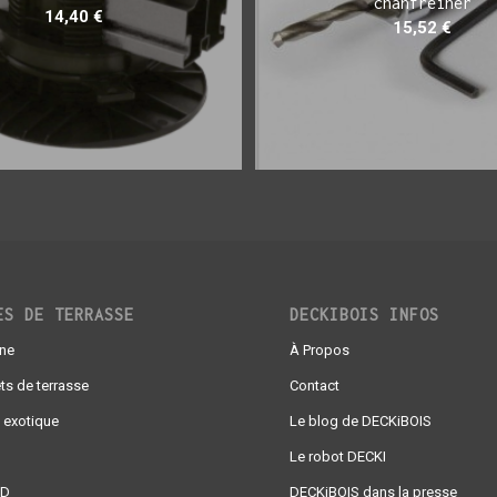
chanfreiner
14,40
€
15,52
€
ES DE TERRASSE
DECKIBOIS INFOS
gne
À Propos
ts de terrasse
Contact
 exotique
Le blog de DECKiBOIS
Le robot DECKI
AD
DECKiBOIS dans la presse