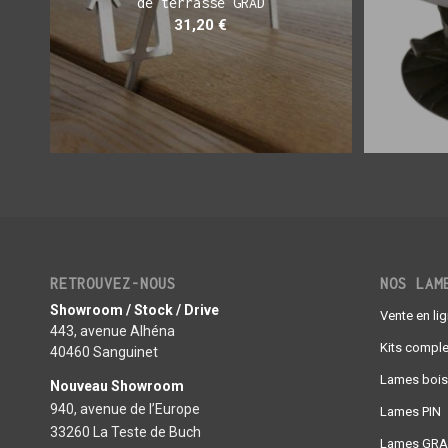
de terrasse GRAD
31,20
€
RETROUVEZ-NOUS
NOS LAM
Showroom / Stock / Drive
Vente en li
443, avenue Alhéna
Kits comple
40460 Sanguinet
Lames bois
Nouveau Showroom
940, avenue de l’Europe
Lames PIN
33260 La Teste de Buch
Lames GR