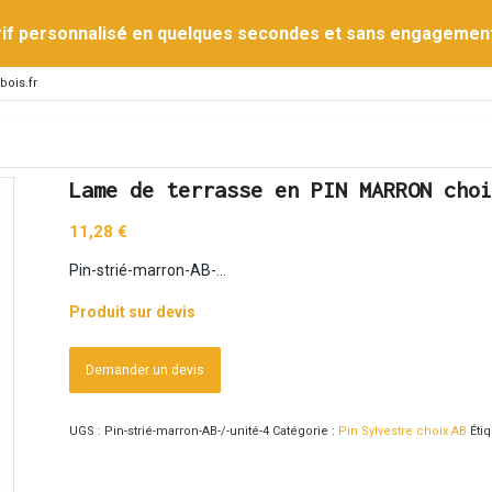
rif personnalisé en quelques secondes et sans engagemen
bois.fr
Lame de terrasse en PIN MARRON choi
11,28
€
Pin-strié-marron-AB-…
Produit sur devis
Demander un devis
UGS :
Pin-strié-marron-AB-/-unité-4
Catégorie :
Pin Sylvestre choix AB
Étiq