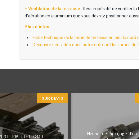
– Ventilation de la terrasse
: Il est impératif de ventiler 
d’aération en aluminium que vous devrez positionner aussi 
Plus d’infos :
Fiche technique de la lame de terrasse en pin du nord 
Découvrez en vidéo dans notre entrepôt les lames de t
SUR DEVIS
Mèche de perçage fra
PLOT TOP LIFT GRAD