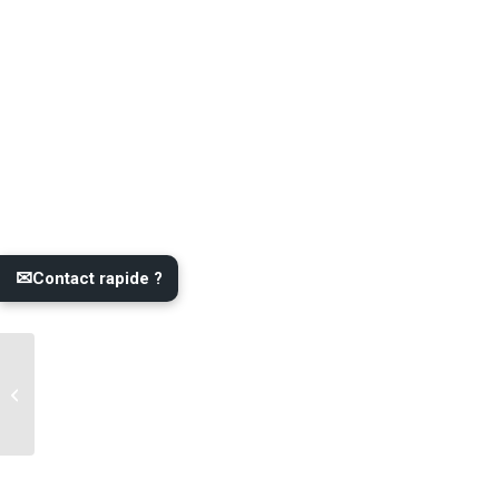
✉
Contact rapide ?
Lame de terrasse en PIN
MARRON choix AB
27*145*3900mm ou
3.9ml CL4