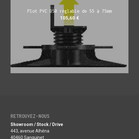
Plot PVC B50 réglable de 55 à 75mm
105,60
€
RETROUVEZ-NOUS
Showroom / Stock / Drive
443, avenue Alhéna
40460 Sanguinet