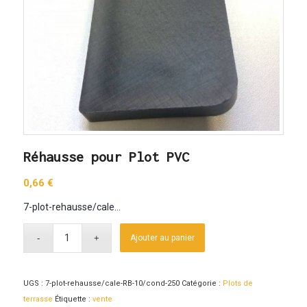
Réhausse pour Plot PVC
0,66
€
7-plot-rehausse/cale…
Ajouter au panier
UGS :
7-plot-rehausse/cale-RB-10/cond-250
Catégorie :
Plots de
terrasse
Étiquette :
vente