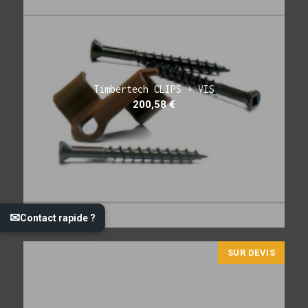
Timbertech CLIPS + VIS
200,58
€
✉
Contact rapide ?
SUR DEVIS