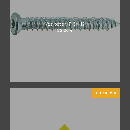
Vis béton 7.5*112
32,26
€
SUR DEVIS