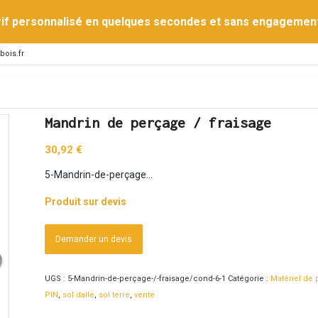
rif personnalisé en quelques secondes et sans engagemen
bois.fr
Mandrin de perçage / fraisage
30,92
€
5-Mandrin-de-perçage…
Produit sur devis
Demander un devis
UGS :
5-Mandrin-de-perçage-/-fraisage/cond-6-1
Catégorie :
Matériel de
PIN
,
sol dalle
,
sol terre
,
vente