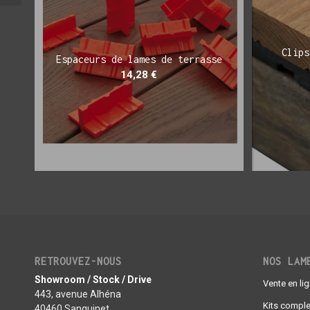
Clips
Espaceurs de lames de terrasse
14,28
€
RETROUVEZ-NOUS
NOS LAM
Showroom / Stock / Drive
Vente en li
443, avenue Alhéna
Kits comple
40460 Sanguinet