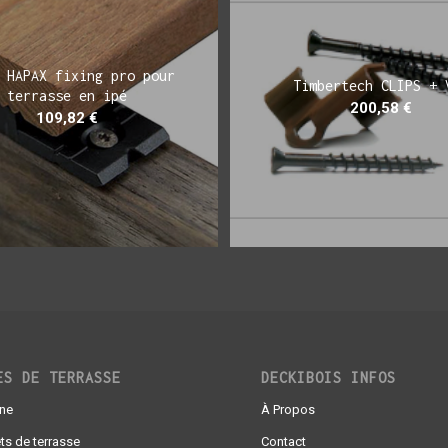
 HAPAX fixing pro pour
Timbertech CLIPS + 
terrasse en ipé
200,58
€
109,82
€
ES DE TERRASSE
DECKIBOIS INFOS
gne
À Propos
ts de terrasse
Contact