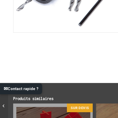
✉
Contact rapide ?
Produits similaires
Plot PVC B150 réglable
SUR DEVIS
de 160 à 230mm