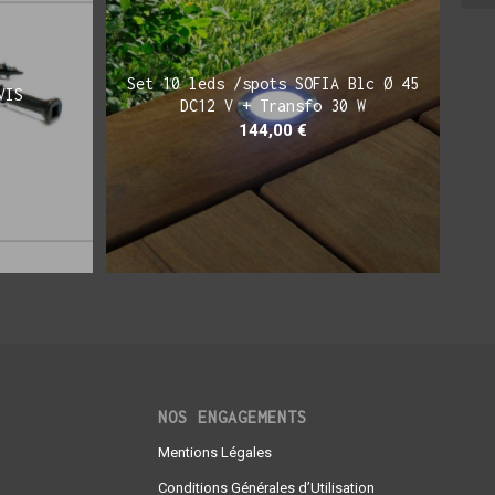
Set 10 leds /spots SOFIA Blc Ø 45
VIS
DC12 V + Transfo 30 W
144,00
€
NOS ENGAGEMENTS
Mentions Légales
Conditions Générales d’Utilisation