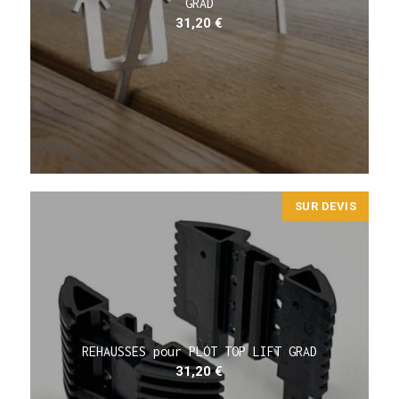
GRAD
31,20
€
SUR DEVIS
REHAUSSES pour PLOT TOP LIFT GRAD
31,20
€