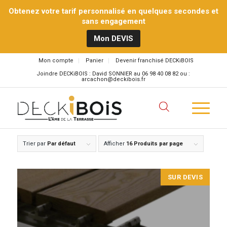
Obtenez votre tarif personnalisé en quelques secondes et
sans engagement
Mon DEVIS
Mon compte
Panier
Devenir franchisé DECKiBOIS
Joindre DECKiBOIS : David SONNIER au 06 98 40 08 82 ou :
arcachon@deckibois.fr
Trier par
Par défaut
Afficher
16 Produits par page
SUR DEVIS