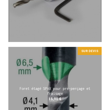
SUR DEVIS
Foret étagé SPAX pour pré-perçage et
fraisage
15,90
€