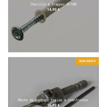
Cheville à frapper 8×100
14,90
€
SUR DEVIS
Mèche de perçage fraise à chanfreiner
15,52
€