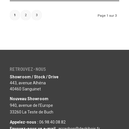
1
2
3
Page 1 sur 3
RETROUVEZ-NOUS
Showroom / Stock / Drive
443, avenue Alhéna
40460 Sanguinet
Nouveau Showroom
940, avenue de l’Europe
33260 La Teste de Buch
Appelez-nous :
06.98.40.08.82
Envoyez-nous un e-mail
: arcachon@deckibois.fr