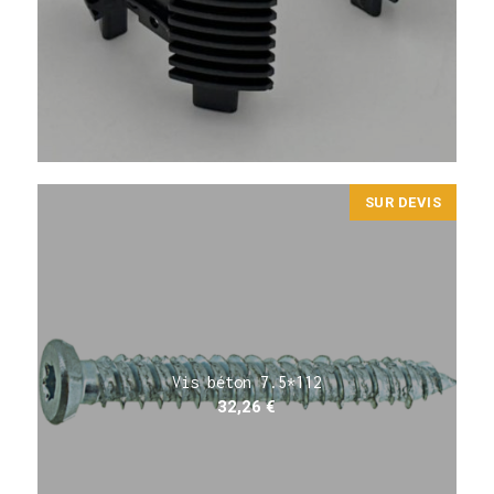
SUR DEVIS
Vis béton 7.5*112
32,26
€