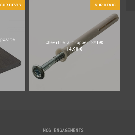
SUR DEVIS
SUR DEVIS
mposite
Cheville à frapper 8×100
Y
14,90
€
NOS ENGAGEMENTS