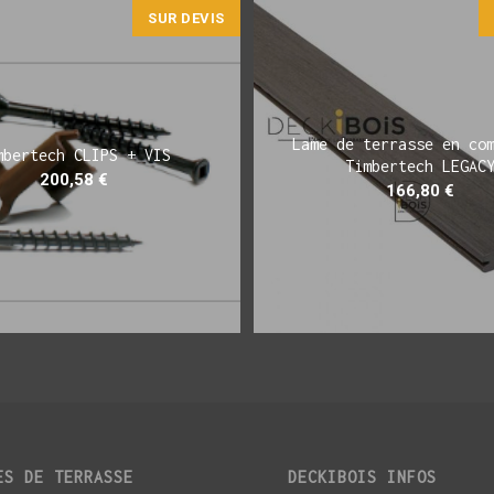
SUR DEVIS
Lame de terrasse en co
mbertech CLIPS + VIS
Timbertech LEGAC
200,58
€
166,80
€
ES DE TERRASSE
DECKIBOIS INFOS