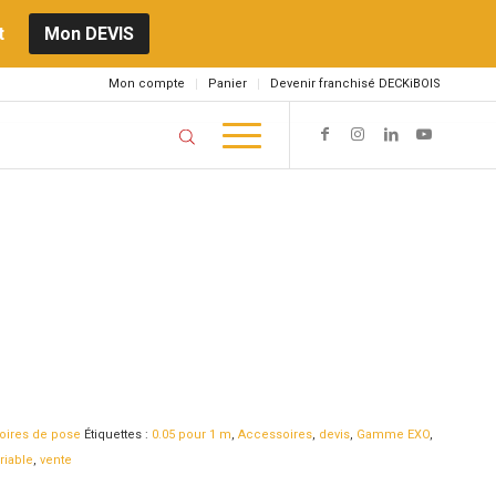
t
Mon DEVIS
Mon compte
Panier
Devenir franchisé DECKiBOIS
oires de pose
Étiquettes :
0.05 pour 1 m
,
Accessoires
,
devis
,
Gamme EXO
,
riable
,
vente