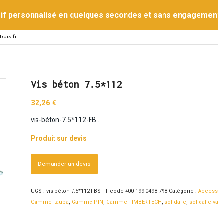
rif personnalisé en quelques secondes et sans engagemen
bois.fr
Vis béton 7.5*112
32,26
€
vis-béton-7.5*112-FB…
Produit sur devis
Demander un devis
UGS :
vis-béton-7.5*112-FBS-TF-code-400-199-0498-798
Catégorie :
Access
Gamme itauba
,
Gamme PIN
,
Gamme TIMBERTECH
,
sol dalle
,
sol dalle va