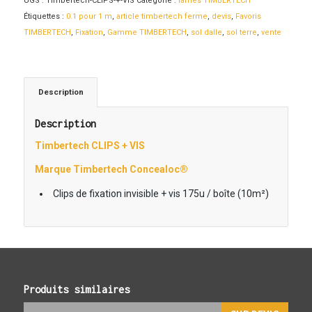
UGS :
Timbertech-CLIPS-+-VIS
Catégorie :
lames TIMBERTECH
Étiquettes :
0.1 pour 1 m
,
article timbertech ferme
,
devis
,
Favoris
TIMBERTECH
,
Fixation
,
Gamme TIMBERTECH
,
sol dalle
,
sol terre
,
vente
Description
Description
Timbertech CLIPS + VIS
Marque Timbertech Concealoc®
Clips de fixation invisible + vis 175u / boîte (10m²)
Produits similaires