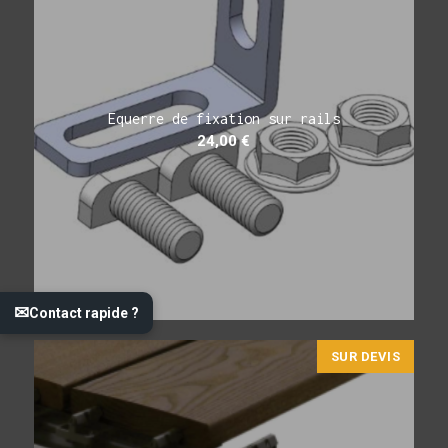
Equerre de fixation sur rails
24,00
€
✉
Contact rapide ?
SUR DEVIS