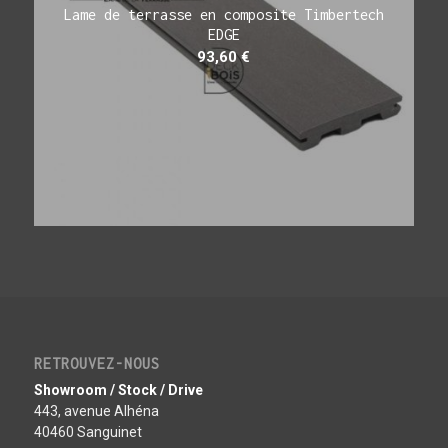
Lame de terrasse en composite Timbertech
EDGE
93,60
€
RETROUVEZ-NOUS
Showroom / Stock / Drive
443, avenue Alhéna
40460 Sanguinet