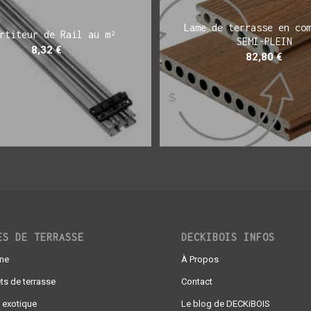
Lame de terrasse en co
rtiteur de Rail au m²
SEMI-PLEIN
8,32
€
82,80
€
ES DE TERRASSE
DECKIBOIS INFOS
gne
À Propos
ts de terrasse
Contact
 exotique
Le blog de DECKiBOIS