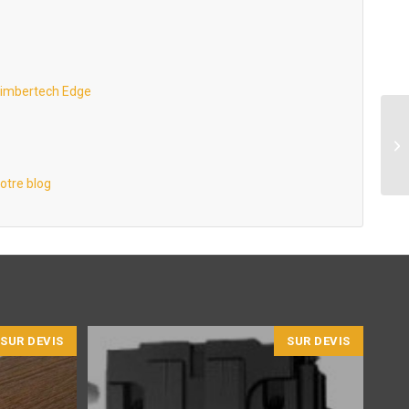
 Timbertech Edge
otre blog
SUR DEVIS
SUR DEVIS