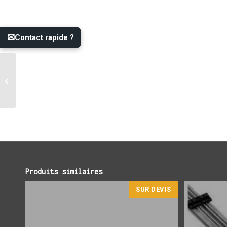
✉
Contact rapide ?
Lame de terrasse en
composite Timbertech
LEGACY
Produits similaires
SUR DEVIS