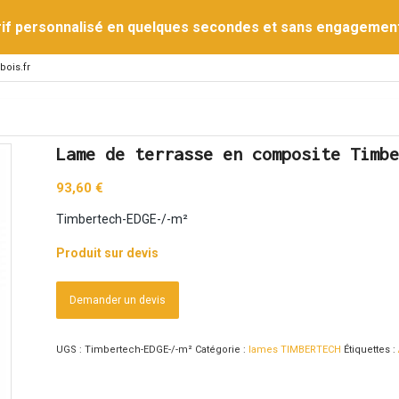
rif personnalisé en quelques secondes et sans engagemen
bois.fr
Lame de terrasse en composite Timbe
93,60
€
Timbertech-EDGE-/-m²
Produit sur devis
Demander un devis
UGS :
Timbertech-EDGE-/-m²
Catégorie :
lames TIMBERTECH
Étiquettes :