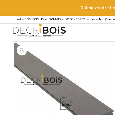
Obtenez votre ta
Joindre DECKiBOIS : David SONNIER au 06 98 40 08 82 ou : arcachon@decki