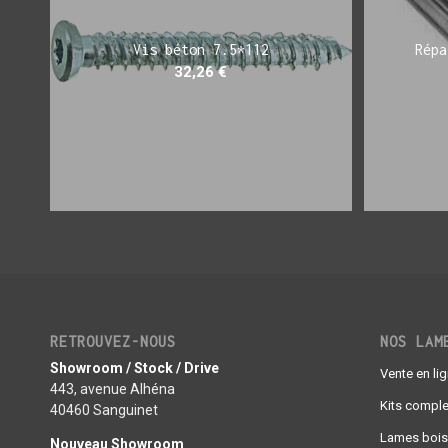
Vis béton 7.5*112
Répa
32,26
€
RETROUVEZ-NOUS
NOS LAM
Showroom / Stock / Drive
Vente en li
443, avenue Alhéna
Kits comple
40460 Sanguinet
Lames bois
Nouveau Showroom