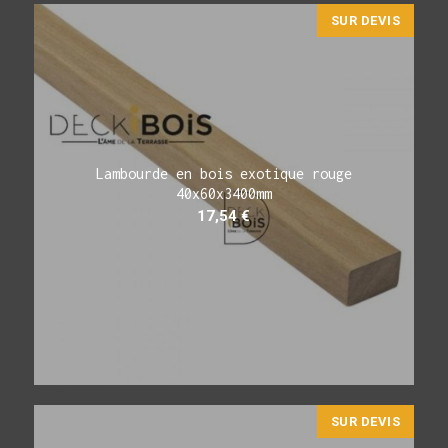
SUR DEVIS
Lambourde en bois exotique rouge
40x60x3400mm
17,54
€
SUR DEVIS