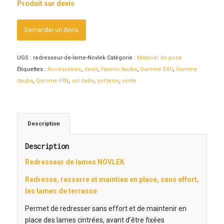
Produit sur devis
Demander un devis
UGS :
redresseur-de-lame-Novlek
Catégorie :
Matériel de pose
Étiquettes :
Accessoires
,
devis
,
Favoris itauba
,
Gamme EXO
,
Gamme
itauba
,
Gamme PIN
,
sol dalle
,
sol terre
,
vente
Description
Description
Redresseur de lames NOVLEK
Redresse, resserre et maintien en place, sans effort,
les lames de terrasse
Permet de redresser sans effort et de maintenir en
place des lames cintrées, avant d’être fixées