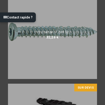
✉
Contact rapide ?
Vis béton 7.5*112
32,26
€
SUR DEVIS