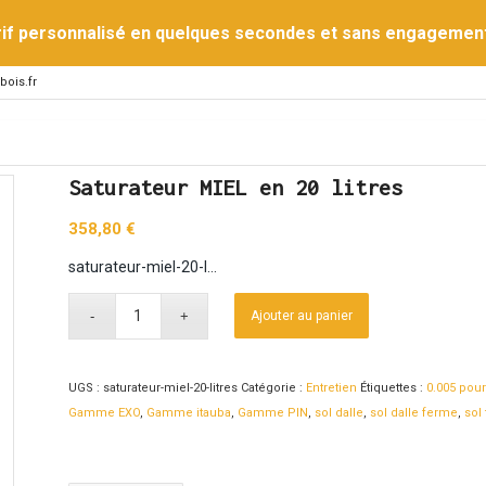
rif personnalisé en quelques secondes et sans engagemen
bois.fr
Saturateur MIEL en 20 litres
358,80
€
saturateur-miel-20-l…
Ajouter au panier
UGS :
saturateur-miel-20-litres
Catégorie :
Entretien
Étiquettes :
0.005 pour
Gamme EXO
,
Gamme itauba
,
Gamme PIN
,
sol dalle
,
sol dalle ferme
,
sol 