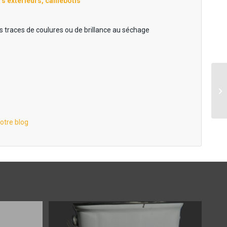
s extérieurs, caillebotis
es traces de coulures ou de brillance au séchage
otre blog