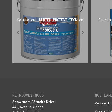
Saturateur DURIEU PROTEXT TECK en
Dégris
20 litres
409,63
€
RETROUVEZ-NOUS
NOS LAM
Showroom / Stock / Drive
Vente en li
443, avenue Alhéna
Kits comple