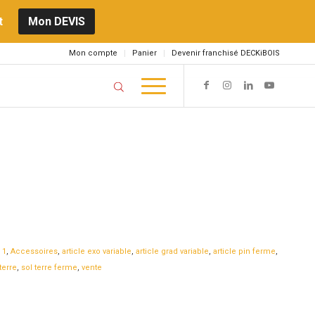
t
Mon DEVIS
Mon compte
Panier
Devenir franchisé DECKiBOIS
 1
,
Accessoires
,
article exo variable
,
article grad variable
,
article pin ferme
,
terre
,
sol terre ferme
,
vente