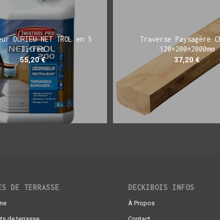
eur DURIEU NET TROL en 5
Traverse Paysagère C
litres
120*200*2000mm
55,20
€
37,20
€
ES DE TERRASSE
DECKIBOIS INFOS
gne
À Propos
ts de terrasse
Contact