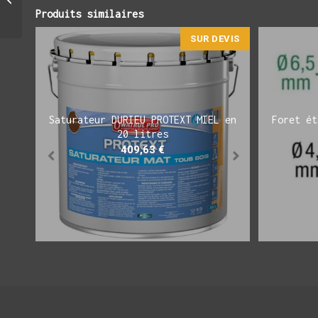
20 m²
Produits similaires
SUR DEVIS
Saturateur DURIEU PROTEXT MIEL en
Foret ét
20 litres
409,63
€