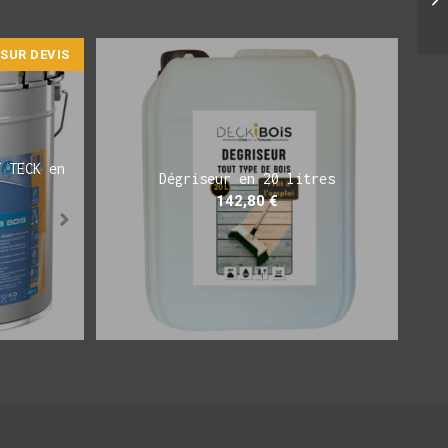
SUR DEVIS
T TECK en
Dégriseur en 20 litres
142,80
€