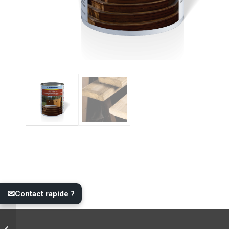
✉
Contact rapide ?
Géotextile 100 gr/m² –