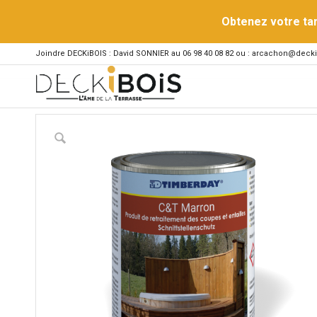
Obtenez votre ta
Joindre DECKiBOIS : David SONNIER au 06 98 40 08 82 ou : arcachon@decki