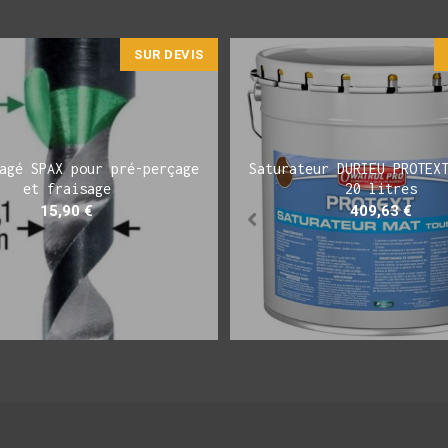
SUR DEVIS
agé SPAX pour pré-perçage
Saturateur DURIEU PROTEX
et fraisage
20 litres
15,90
€
409,63
€